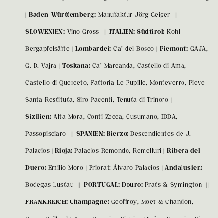
|
Baden-Württemberg:
Manufaktur Jörg Geiger
||
SLOWENIEN:
Vino Gross
|| ITALIEN: Südtirol:
Kohl
Bergapfelsäfte |
Lombardei:
Ca’ del Bosco |
Piemont:
GAJA,
G. D. Vajra |
Toskana:
Ca' Marcanda, Castello di Ama,
Castello di Querceto, Fattoria Le Pupille, Monteverro, Pieve
Santa Restituta, Siro Pacenti, Tenuta di Trinoro |
Sizilien:
Alta Mora, Conti Zecca, Cusumano, IDDA,
Passopisciaro
|| SPANIEN: Bierzo:
Descendientes de J.
Palacios |
Rioja:
Palacios Remondo, Remelluri |
Ribera del
Duero:
Emilio Moro | Priorat: Álvaro Palacios |
Andalusien:
Bodegas Lustau
|| PORTUGAL: Douro:
Prats & Symington
||
FRANKREICH: Champagne:
Geoffroy, Moët & Chandon,