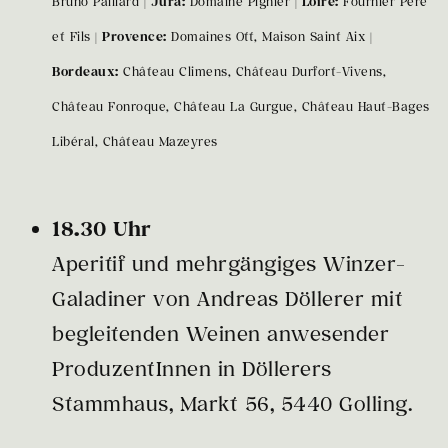
Bruno Paillard |
Jura:
Domaine Pignier |
Loire:
Fournier Père
et Fils |
Provence:
Domaines Ott, Maison Saint Aix |
Bordeaux:
Château Climens, Château Durfort-Vivens,
Château Fonroque, Château La Gurgue, Château Haut-Bages
Libéral, Château Mazeyres
18.30 Uhr
Aperitif und mehrgängiges Winzer-
Galadiner von Andreas Döllerer mit
begleitenden Weinen anwesender
ProduzentInnen in Döllerers
Stammhaus, Markt 56, 5440 Golling.