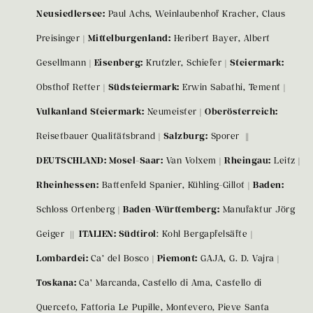
Neusiedlersee:
Paul Achs, Weinlaubenhof Kracher, Claus
Preisinger |
Mittelburgenland:
Heribert Bayer, Albert
Gesellmann |
Eisenberg:
Krutzler, Schiefer |
Steiermark:
Obsthof Retter |
Südsteiermark:
Erwin Sabathi, Tement |
Vulkanland Steiermark:
Neumeister |
Oberösterreich:
Reisetbauer Qualitätsbrand |
Salzburg:
Sporer
||
DEUTSCHLAND: Mosel-Saar:
Van Volxem |
Rheingau:
Leitz |
Rheinhessen:
Battenfeld Spanier, Kühling-Gillot |
Baden:
Schloss Ortenberg |
Baden-Württemberg:
Manufaktur Jörg
Geiger
|| ITALIEN: Südtirol
: Kohl Bergapfelsäfte |
Lombardei:
Ca’ del Bosco |
Piemont:
GAJA, G. D. Vajra |
Toskana:
Ca' Marcanda,
Castello di Ama, Castello di
Querceto, Fattoria Le Pupille, Montevero, Pieve Santa