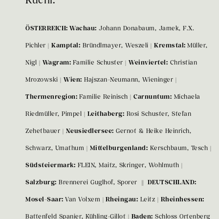
ÖSTERREICH: Wachau:
Johann Donabaum, Jamek, F.X.
Pichler |
Kamptal:
Bründlmayer, Weszeli |
Kremstal:
Müller,
Nigl |
Wagram:
Familie Schuster |
Weinviertel:
Christian
Mrozowski |
Wien:
Hajszan-Neumann, Wieninger |
Thermenregion:
Familie Reinisch |
Carnuntum:
Michaela
Riedmüller, Pimpel |
Leithaberg:
Rosi Schuster, Stefan
Zehetbauer |
Neusiedlersee:
Gernot & Heike Heinrich,
Schwarz, Umathum |
Mittelburgenland:
Kerschbaum, Tesch |
Südsteiermark:
FLEIN, Maitz, Skringer, Wohlmuth |
Salzburg:
Brennerei Guglhof, Sporer
|| DEUTSCHLAND:
Mosel-Saar:
Van Volxem |
Rheingau:
Leitz |
Rheinhessen:
Battenfeld Spanier, Kühling-Gillot |
Baden:
Schloss Ortenberg