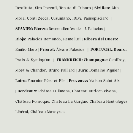
Restituta, Siro Pacenti, Tenuta di Trinoro |
Sizilien:
Alta
Mora, Conti Zecca, Cusumano, IDDA, Passopisciaro
||
SPANIEN: Bierzo:
Descendientes de J. Palacios
|
Rioja:
Palacios Remondo, Remelluri |
Ribera del Duero:
Emilio Moro
|
Priorat:
Álvaro Palacios
|| PORTUGAL: Douro:
Prats & Symington
|| FRANKREICH: Champagne:
Geoffroy,
Moët & Chandon, Bruno Paillard |
Jura:
Domaine Pignier |
Loire:
Fournier Père et Fils |
Provence:
Maison Saint Aix
|
Bordeaux:
Château Climens, Château Durfort-Vivens,
Château Fonroque, Château La Gurgue, Château Haut-Bages
Libéral, Château Mazeyres