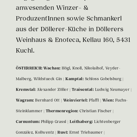
anwesenden Winzer- &
ProduzentInnen sowie Schmankerl
aus der Döllerer-Küche in Döllerers
Weinhaus & Enoteca, Kellau 160, 5431
Kuchl.
ÖSTERREICH: Wachau:
Högl, Knoll, Nikolaihof, Veyder-
Malberg, Wildstueck Gin |
Kamptal:
Schloss Gobelsburg |
Kremstal:
Alexander Zöller |
Traisental:
Ludwig Neumayer |
Wagram:
Bernhard Ott |
Weinviertel:
Pfaffl |
Wien:
Fuchs-
Steinklammer |
Thermenregion:
Christian Fischer |
Carnuntum:
Philipp Grassl |
Leithaberg:
Lichtenberger
González, Kollwentz |
Rust:
Ernst Triebaumer |